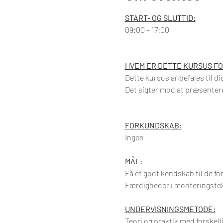
START- OG SLUTTID:
09:00 – 17:00
HVEM ER DETTE KURSUS FO
Dette kursus anbefales til dig
Det sigter mod at præsenter
​​FORKUNDSKAB:
Ingen
MÅL:
Få et godt kendskab til de for
Færdigheder i monteringstekni
UNDERVISNINGSMETODE:
Teori og praktik med forskell