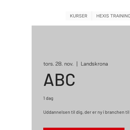
KURSER
HEXIS TRAININ
tors. 28. nov.
  |  
Landskrona
ABC
1 dag
Uddannelsen til dig, der er ny i branchen t