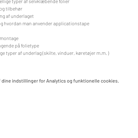
llige typer af selvklæbende folier
og tilbehør
ng af underlaget
 og hvordan man anvender applicationstape
ådmontage
gende på folietype
e typer af underlag (skilte, vinduer, køretøjer m.m. )
dine indstillinger for Analytics og funktionelle cookies.