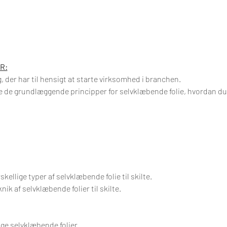
R:
, der har til hensigt at starte virksomhed i branchen. 
e de grundlæggende principper for selvklæbende folie, hvordan d
skellige typer af selvklæbende folie til skilte.
k af selvklæbende folier til skilte.
ige selvklæbende folier.