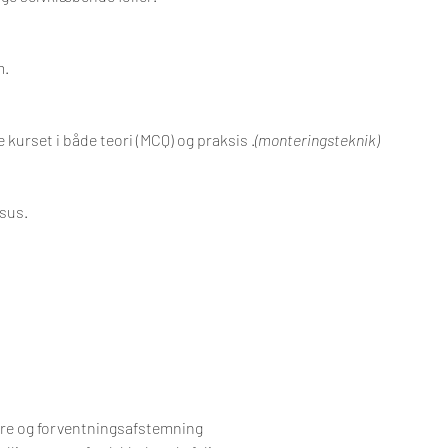
m.
kurset i både teori (MCQ) og praksis 
.
(monteringsteknik)
rsus.
ere og forventningsafstemning