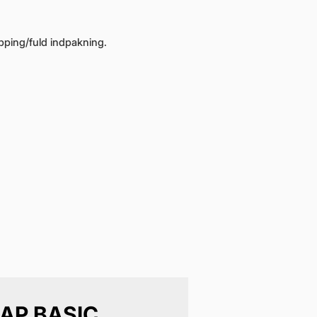
pping/fuld indpakning.
AP BASIC