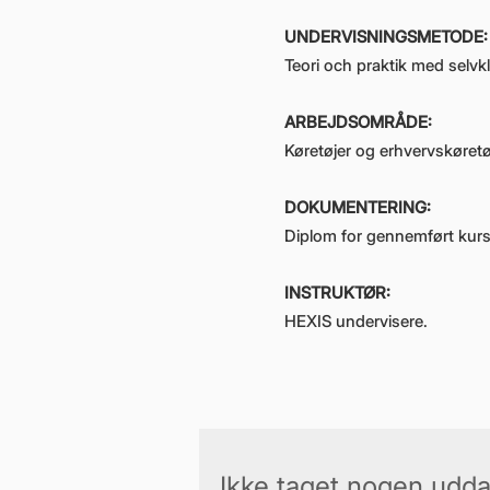
UNDERVISNINGSMETODE:
Teori och praktik med selv
ARBEJDSOMRÅDE:
Køretøjer og erhvervskøretø
DOKUMENTERING:
Diplom for gennemført kur
INSTRUKTØR:
HEXIS undervisere.
Ikke taget nogen udd