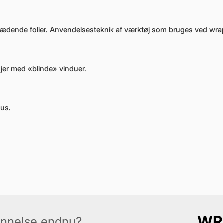
klædende folier. Anvendelsesteknik af værktøj som bruges ved wra
jer med «blinde» vinduer.
sus.
WR
annelse endnu?