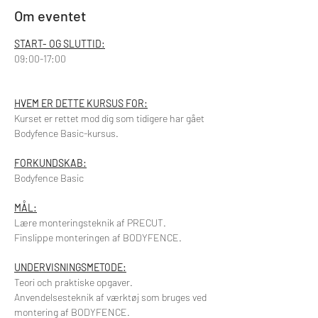
Om eventet
​START- OG SLUTTID:
09:00-17:00
HVEM ER DETTE KURSUS FOR:
Kurset er rettet mod dig som tidigere har gået 
Bodyfence Basic-kursus.
FORKUNDSKAB:
Bodyfence Basic
MÅL:
Lære monteringsteknik af PRECUT.
Finslippe monteringen af BODYFENCE.
UNDERVISNINGSMETODE:
Teori och praktiske opgaver.
Anvendelsesteknik af værktøj som bruges ved 
montering af BODYFENCE.