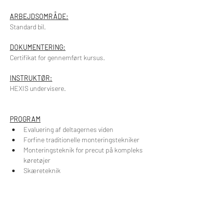
ARBEJDSOMRÅDE:
Standard bil.
DOKUMENTERING:
Certifikat for gennemført kursus.
INSTRUKTØR:
HEXIS undervisere.
PROGRAM
Evaluering af deltagernes viden
Forfine traditionelle monteringstekniker
Monteringsteknik for precut på kompleks 
køretøjer
Skæreteknik
Finish
Avanceret introduktion til hexis design
Kompletteskæreprogram