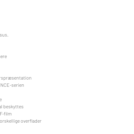
rsus.
sere
erspræsentation
ENCE-serien
e
al beskyttes
F-film
orskellige overflader