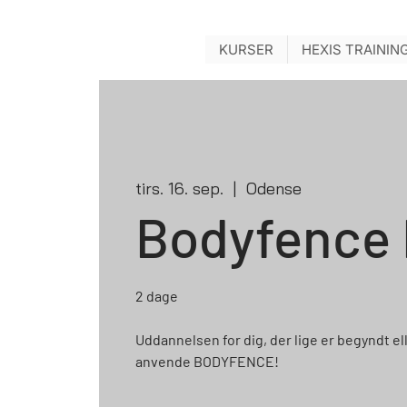
KURSER
HEXIS TRAININ
tirs. 16. sep.
  |  
Odense
Bodyfence 
2 dage
Uddannelsen for dig, der lige er begyndt el
anvende BODYFENCE!