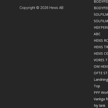
BODYFE
Copyright © 2026 Hexis AB
BODYFE
SOLFILM
SOLFIL
HEX'PER
ABC
HEXIS 
HEXIS 
HEXIS C
VORES 
OM HEXI
OFTE S
Landning
Top
PPF Worl
Vanliga f
Ny länk