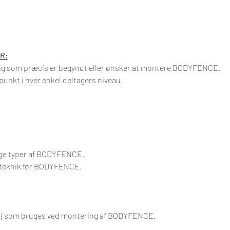
R:
dig som præcis er begyndt eller ønsker at montere BODYFENCE.
nkt i hver enkel deltagers niveau.
lige typer af BODYFENCE.
steknik for BODYFENCE.
øj som bruges ved montering af BODYFENCE.