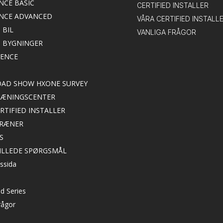
NCE BASIC
CERTIFIED INSTALLER
NCE ADVANCED
VÅRA CERTIFIED INSTALL
 BIL
VANLIGA FRÅGOR
M BYGNINGER
IENCE
ROAD SHOW HXONE SURVEY
TRÆNINGSCENTER
ERTIFIED INSTALLER
TRÆNER
S
TILLEDE SPØRGSMÅL
ssida
d Series
rågor