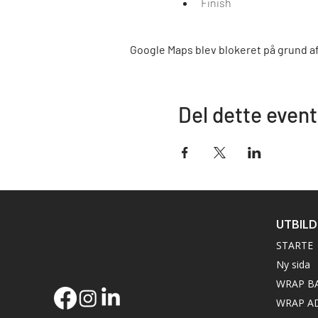
Finish
Google Maps blev blokeret på grund af 
Del dette event
UTBIL
STARTE
Ny sida
WRAP B
WRAP A