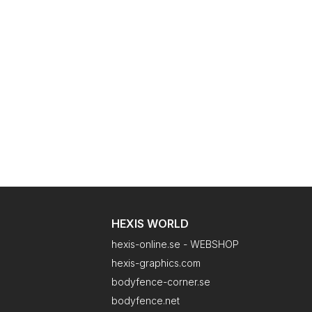
HEXIS WORLD
hexis-online.se - WEBSHOP
hexis-graphics.com
bodyfence-corner.se
bodyfence.net