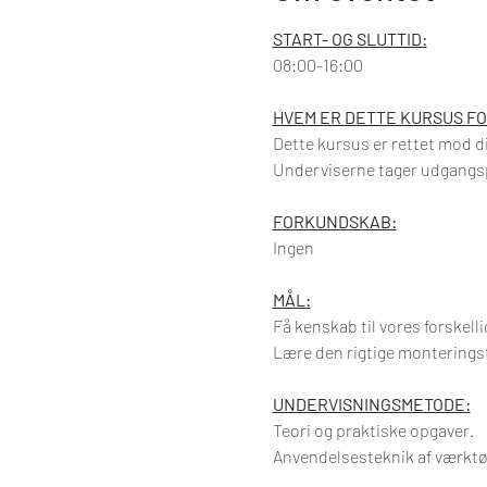
START- OG SLUTTID:
08:00-16:00
HVEM ER DETTE KURSUS FO
Dette kursus er rettet mod 
Underviserne tager udgangspu
FORKUNDSKAB:
Ingen
MÅL:
Få kenskab til vores forskel
Lære den rigtige montering
UNDERVISNINGSMETODE:
Teori og praktiske opgaver.
Anvendelsesteknik af værkt