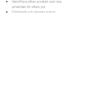
Identifiera vilken produkt som ska 
användas för vilken yta
Förbereda och rengöra ytorna, 
riskhantering och borttagning av folie
Appliceringstekniker och hands on för 
t.ex möbler/makeover..
Skärteknik för olika underlag
Finishingteknik
Del dette event