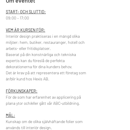
Om eventet
START- OCH SLUTTID:
09:00 – 17:00
VEM ÄR KURSEN FÖR:
Interiör design praktiseras i en mängd olika 
miljöer: hem, butiker, restauranger, hotell och 
arbets- eller fritidsplatser. 
Baserat på din konstnärliga och tekniska 
expertis kan du föreslå de perfekta 
dekorationerna för dina kunders behov.
Det är krav på att representera ett företag som 
är/blir kund hos Hexis AB.
FÖRKUNSKAPER:
För de som har erfarenhet av applicering på 
plana ytor och/eller gått vår ABC-utbildning.
MÅL:
Kunskap om de olika självhäftande folier som 
används till interiör design.