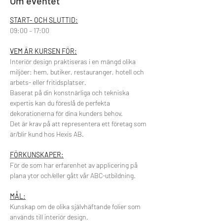
Om eventet
START- OCH SLUTTID:
09:00 – 17:00
VEM ÄR KURSEN FÖR:
Interiör design praktiseras i en mängd olika 
miljöer: hem, butiker, restauranger, hotell och 
arbets- eller fritidsplatser. 
Baserat på din konstnärliga och tekniska 
expertis kan du föreslå de perfekta 
dekorationerna för dina kunders behov.
Det är krav på att representera ett företag som 
är/blir kund hos Hexis AB.
FÖRKUNSKAPER:
För de som har erfarenhet av applicering på 
plana ytor och/eller gått vår ABC-utbildning.
MÅL:
Kunskap om de olika självhäftande folier som 
används till interiör design.