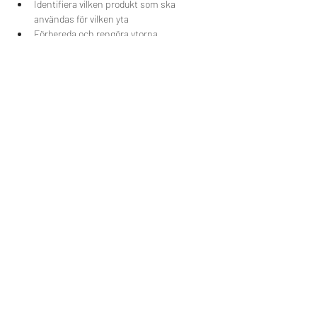
Identifiera vilken produkt som ska 
användas för vilken yta
Förbereda och rengöra ytorna, 
riskhantering och borttagning av folie
Appliceringstekniker och hands on för 
t.ex möbler/makeover..
Skärteknik för olika underlag
Finishingteknik
Del dette event