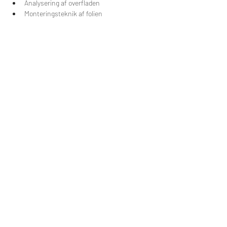
Analysering af overfladen
Monteringsteknik af folien
Teknik til montering på forskellige 
overflader
Brug af varmepistol
Teknik til skæring af folien på køretøjet
Finish
Del dette event