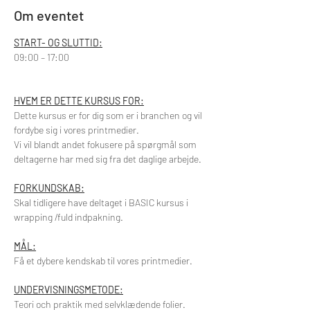
Om eventet
START- OG SLUTTID:
09:00 – 17:00
HVEM ER DETTE KURSUS FOR:
Dette kursus er for dig som er i branchen og vil 
fordybe sig i vores printmedier.
Vi vil blandt andet fokusere på spørgmål som 
deltagerne har med sig fra det daglige arbejde.
FORKUNDSKAB:
Skal tidligere have deltaget i BASIC kursus i 
wrapping /fuld indpakning.
MÅL:
Få et dybere kendskab til vores printmedier.
UNDERVISNINGSMETODE:
Teori och praktik med selvklædende folier.