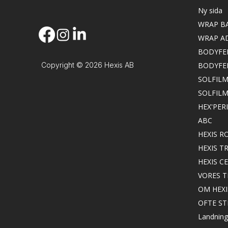
Ny sida
WRAP B
WRAP A
BODYFE
Copyright © 2026 Hexis AB
BODYFE
SOLFILM
SOLFIL
HEX'PER
ABC
HEXIS 
HEXIS 
HEXIS C
VORES 
OM HEXI
OFTE S
Landning