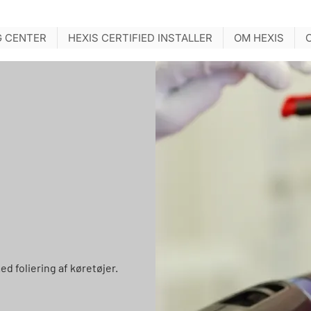
G CENTER
HEXIS CERTIFIED INSTALLER
OM HEXIS
d foliering af køretøjer.