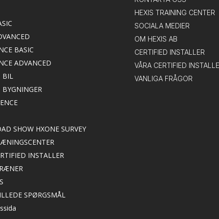
HEXIS TRAINING CENTER
ASIC
SOCIALA MEDIER
DVANCED
OM HEXIS AB
NCE BASIC
CERTIFIED INSTALLER
NCE ADVANCED
VÅRA CERTIFIED INSTALL
 BIL
VANLIGA FRÅGOR
M BYGNINGER
IENCE
ROAD SHOW HXONE SURVEY
TRÆNINGSCENTER
ERTIFIED INSTALLER
TRÆNER
S
TILLEDE SPØRGSMÅL
ssida