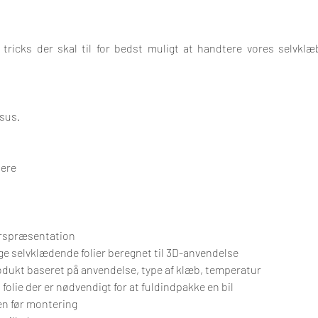
tricks der skal til for bedst muligt at handtere vores selvklæb
rsus.
sere
erspræsentation
ige selvklædende folier beregnet til 3D-anvendelse
dukt baseret på anvendelse, type af klæb, temperatur
folie der er nødvendigt for at fuldindpakke en bil
lien før montering