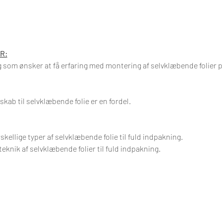
R:
g som ønsker at få erfaring med montering af selvklæbende folier p
kab til selvklæbende folie er en fordel.
skellige typer af selvklæbende folie til fuld indpakning.
knik af selvklæbende folier til fuld indpakning.