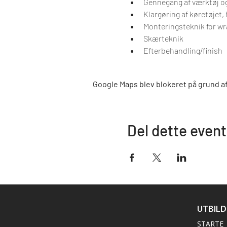
Gennegang af værktøj og
Klargøring af køretøjet,
Monteringsteknik for wr
Skærteknik
Efterbehandling/finish
Google Maps blev blokeret på grund af 
Del dette event
UTBIL
STARTE