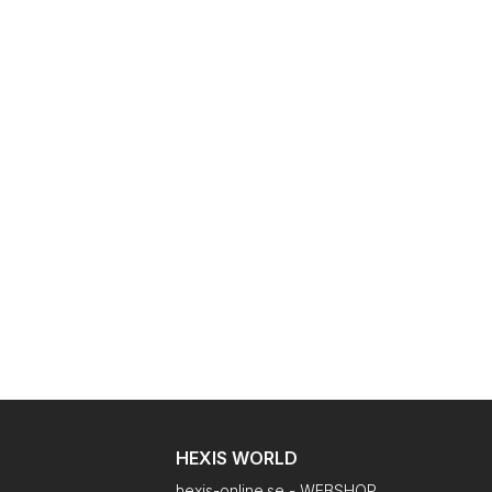
HEXIS WORLD
hexis-online.se - WEBSHOP