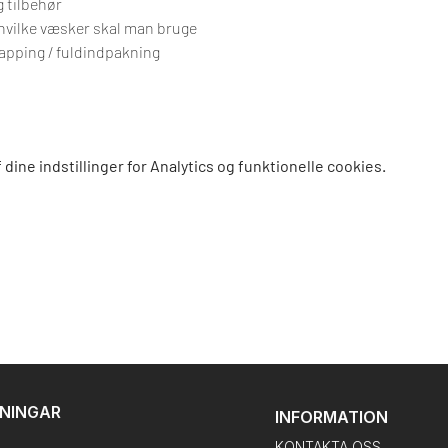
 tilbehør
 hvilke væsker skal man bruge
apping / fuldindpakning
dine indstillinger for Analytics og funktionelle cookies.
DNINGAR
INFORMATION
KONTAKTA OSS