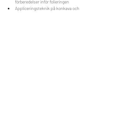
förberedelser inför folieringen
Appliceringsteknik på konkava och 
konvexa ytor
Teknik för att applicera på avancerad 
formationer
Avancerad skärteknik
Finish och detaljteknik
Del dette event