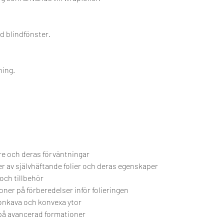
 blindfönster.
ning.
re och deras förväntningar
r av självhäftande folier och deras egenskaper
och tillbehör
er på förberedelser inför folieringen
onkava och konvexa ytor
 på avancerad formationer