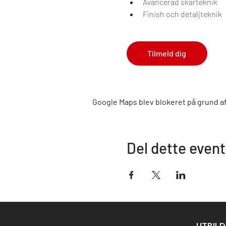
Avancerad skärteknik
Finish och detaljteknik
Tilmeld dig
Google Maps blev blokeret på grund af 
Del dette event
UTBIL