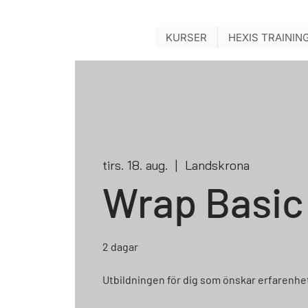
KURSER
HEXIS TRAININ
tirs. 18. aug.
  |  
Landskrona
Wrap Basic
2 dagar
Utbildningen för dig som önskar erfarenhet 