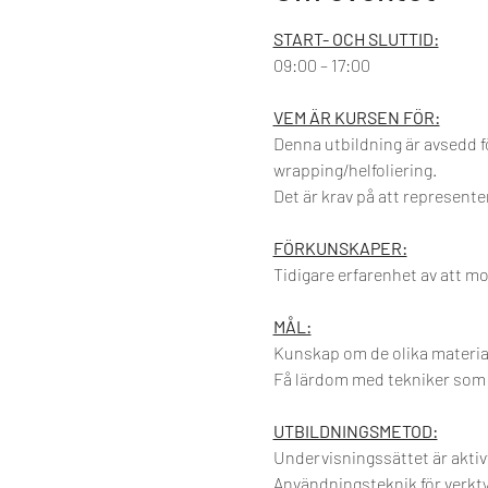
START- OCH SLUTTID:
09:00 – 17:00
VEM ÄR KURSEN FÖR:
Denna utbildning är avsedd f
wrapping/helfoliering.
Det är krav på att represente
FÖRKUNSKAPER:
Tidigare erfarenhet av att mo
MÅL:
Kunskap om de olika material 
Få lärdom med tekniker som an
UTBILDNINGSMETOD:
Undervisningssättet är aktiv
Användningsteknik för verkty