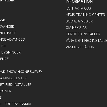
INFORMATION
KONTAKTA OSS
HEXIS TRAINING CENTER
ASIC
SOCIALA MEDIER
DVANCED
OM HEXIS AB
NCE BASIC
CERTIFIED INSTALLER
NCE ADVANCED
VÅRA CERTIFIED INSTALL
 BIL
VANLIGA FRÅGOR
M BYGNINGER
IENCE
ROAD SHOW HXONE SURVEY
TRÆNINGSCENTER
ERTIFIED INSTALLER
TRÆNER
S
TILLEDE SPØRGSMÅL