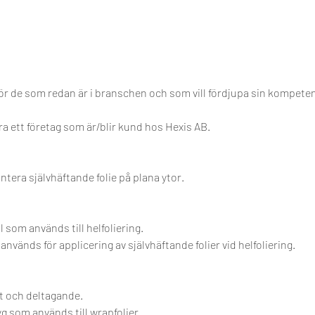
ör de som redan är i branschen och som vill fördjupa sin kompete
ra ett företag som är/blir kund hos Hexis AB.
ntera självhäftande folie på plana ytor.
som används till helfoliering.
vänds för applicering av självhäftande folier vid helfoliering.​
t och deltagande.
g som används till wrapfolier.