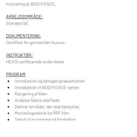
montering af BODYFENCE.
ARBEJDSOMRÅDE:
Standard bil.
DOKUMENTERING:
Certifikat for gennemført kursus.
INSTRUKTØR:
HEXIS certificerede undervisere
PROGRAM
Introduktion og deltagerspræsentation
Introduktion til BODYFENCE-serien
Klargøring af bilen
Analyser bilens overflade
Definer områder, der skal beskyttes
Monteringsteknik for PPF-film
Teknik til montering på forskellige 
overflader
Skæreteknik