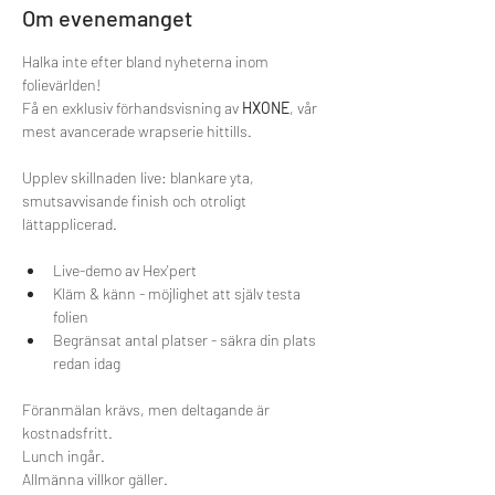
Om evenemanget
Halka inte efter bland nyheterna inom 
folievärlden!
Få en exklusiv förhandsvisning av 
HXONE
, vår 
mest avancerade wrapserie hittills. 
Upplev skillnaden live: blankare yta, 
smutsavvisande finish och otroligt 
lättapplicerad.
Live-demo av Hex'pert
Kläm & känn - möjlighet att själv testa 
folien
Begränsat antal platser - säkra din plats 
redan idag
Föranmälan krävs, men deltagande är 
kostnadsfritt.
Lunch ingår.
Allmänna villkor gäller.