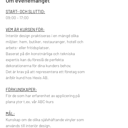
Om evenemanget
START- OCH SLUTTID:
09:00 – 17:00
VEM ÄR KURSEN FÖR:
Interiör design praktiseras i en mängd olika 
miljöer: hem, butiker, restauranger, hotell och 
arbets- eller fritidsplatser. 
Baserat på din konstnärliga och tekniska 
expertis kan du föreslå de perfekta 
dekorationerna för dina kunders behov.
Det är krav på att representera ett företag som 
är/blir kund hos Hexis AB.
FÖRKUNSKAPER:
För de som har erfarenhet av applicering på 
plana ytor t.ex. vår ABC-kurs
MÅL:
Kunskap om de olika självhäftande vinyler som 
används till interiör design.