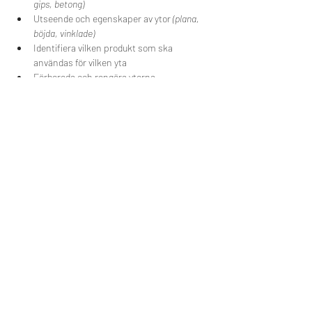
gips, betong)
Utseende och egenskaper av ytor 
(plana, 
böjda, vinklade)
Identifiera vilken produkt som ska 
användas för vilken yta
Förbereda och rengöra ytorna
Introduktion till appliceringsverktyg
Appliceringstekniker för speciella objekt 
(möbler, inredning, fönster)
Identifiera potentiella risker och problem i 
samband med borttagning
Skärning och finish
Dela detta evenemang