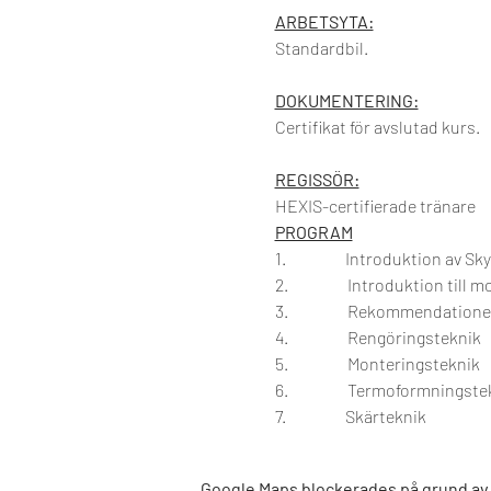
ARBETSYTA:
Standardbil.
DOKUMENTERING:
Certifikat för avslutad kurs.
REGISSÖR:
HEXIS-certifierade tränare
PROGRAM
1.                  Introduktion a
2.                  Introduktion t
3.                  Rekommendat
4.                  Rengöringsteknik
5.                  Monteringsteknik
6.                  Termoformnin
7.                  Skärteknik
Google Maps blockerades på grund av di