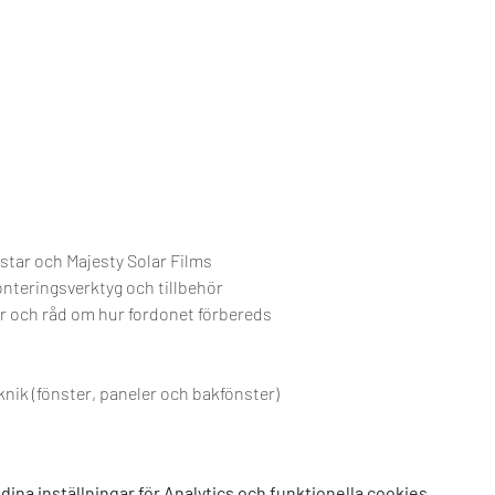
v Skystar och Majesty Solar Films
ill monteringsverktyg och tillbehör
ioner och råd om hur fordonet förbereds
gsteknik (fönster, paneler och bakfönster)
na inställningar för Analytics och funktionella cookies.