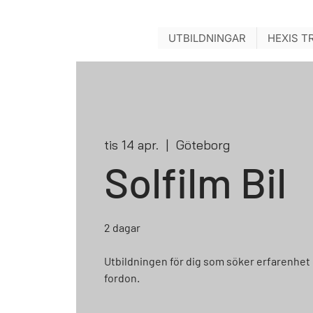
UTBILDNINGAR
HEXIS T
tis 14 apr.
  |  
Göteborg
Solfilm Bil
2 dagar
Utbildningen för dig som söker erfarenhet 
fordon.