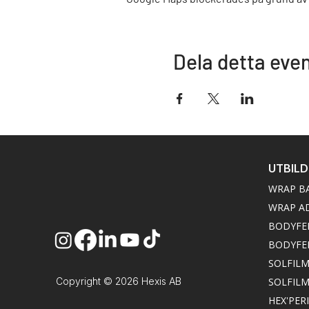
Dela detta ev
UTBIL
WRAP B
WRAP A
BODYFE
BODYFE
SOLFIL
Copyright © 2026 Hexis AB
SOLFIL
HEX'PER