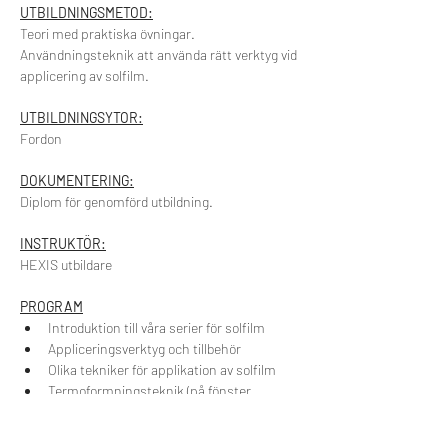
UTBILDNINGSMETOD:
Teori med praktiska övningar.
Användningsteknik att använda rätt verktyg vid 
applicering av solfilm.
UTBILDNINGSYTOR:
Fordon
DOKUMENTERING:
Diplom för genomförd utbildning.
INSTRUKTÖR:
HEXIS utbildare
PROGRAM
Introduktion till våra serier för solfilm
Appliceringsverktyg och tillbehör
Olika tekniker för applikation av solfilm
Termoformningsteknik (på fönster, 
paneler och bakrutor)
Rengörning