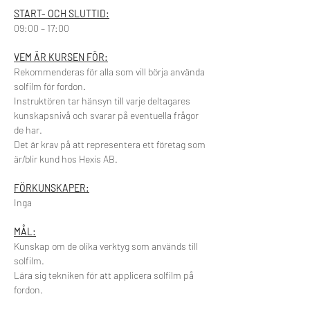
START- OCH SLUTTID:
09:00 – 17:00
VEM ÄR KURSEN FÖR:
Rekommenderas för alla som vill börja använda 
solfilm för fordon.
Instruktören tar hänsyn till varje deltagares 
kunskapsnivå och svarar på eventuella frågor 
de har.
Det är krav på att representera ett företag som 
är/blir kund hos Hexis AB.
FÖRKUNSKAPER:
Inga
MÅL:
Kunskap om de olika verktyg som används till 
solfilm.
Lära sig tekniken för att applicera solfilm på 
fordon.